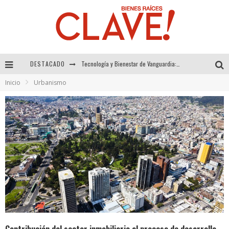
DESTACADO
Sector Inmobiliario – recuperación a paso firme
Inicio
Urbanismo
Alexandra Bedoya – La Constancia detrás de La Paletería
El Despertar de la Calidez: Acabados Dorados de FV para Elevar tu Espacio
Tecnología y Bienestar de Vanguardia: El Inodoro Inteligente Neotech de FV.