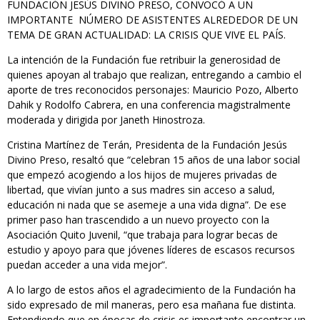
FUNDACIÓN JESÚS DIVINO PRESO, CONVOCÓ A UN
IMPORTANTE NÚMERO DE ASISTENTES ALREDEDOR DE UN
TEMA DE GRAN ACTUALIDAD: LA CRISIS QUE VIVE EL PAÍS.
L
a intención de la Fundación fue retribuir la generosidad de
quienes apoyan al trabajo que realizan, entregando a cambio el
aporte de tres reconocidos personajes: Mauricio Pozo, Alberto
Dahik y Rodolfo Cabrera, en una conferencia magistralmente
moderada y dirigida por Janeth Hinostroza.
Cristina Martínez de Terán, Presidenta de la Fundación Jesús
Divino Preso, resaltó que “celebran 15 años de una labor social
que empezó acogiendo a los hijos de mujeres privadas de
libertad, que vivían junto a sus madres sin acceso a salud,
educación ni nada que se asemeje a una vida digna”. De ese
primer paso han trascendido a un nuevo proyecto con la
Asociación Quito Juvenil, “que trabaja para lograr becas de
estudio y apoyo para que jóvenes líderes de escasos recursos
puedan acceder a una vida mejor”.
A lo largo de estos años el agradecimiento de la Fundación ha
sido expresado de mil maneras, pero esa mañana fue distinta.
Entendiendo que en épocas de crisis es importante encontrar un