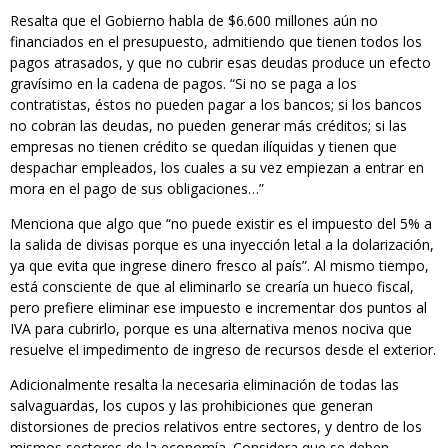
Resalta que el Gobierno habla de $6.600 millones aún no
financiados en el presupuesto, admitiendo que tienen todos los
pagos atrasados, y que no cubrir esas deudas produce un efecto
gravísimo en la cadena de pagos. “Si no se paga a los
contratistas, éstos no pueden pagar a los bancos; si los bancos
no cobran las deudas, no pueden generar más créditos; si las
empresas no tienen crédito se quedan ilíquidas y tienen que
despachar empleados, los cuales a su vez empiezan a entrar en
mora en el pago de sus obligaciones…”
Menciona que algo que “no puede existir es el impuesto del 5% a
la salida de divisas porque es una inyección letal a la dolarización,
ya que evita que ingrese dinero fresco al país”. Al mismo tiempo,
está consciente de que al eliminarlo se crearía un hueco fiscal,
pero prefiere eliminar ese impuesto e incrementar dos puntos al
IVA para cubrirlo, porque es una alternativa menos nociva que
resuelve el impedimento de ingreso de recursos desde el exterior.
Adicionalmente resalta la necesaria eliminación de todas las
salvaguardas, los cupos y las prohibiciones que generan
distorsiones de precios relativos entre sectores, y dentro de los
mismos sectores de la economía. Considera que se deben