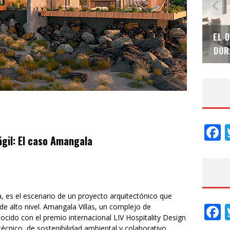
SAINT-GOBAIN IMPTEK – XI CONVENCIÓN
EL 
INTERNACIONAL
DOR
F
gil: El caso Amangala
, es el escenario de un proyecto arquitectónico que
F
e alto nivel. Amangala Villas, un complejo de
cido con el premio internacional LIV Hospitality Design
écnico, de sostenibilidad ambiental y colaborativo.