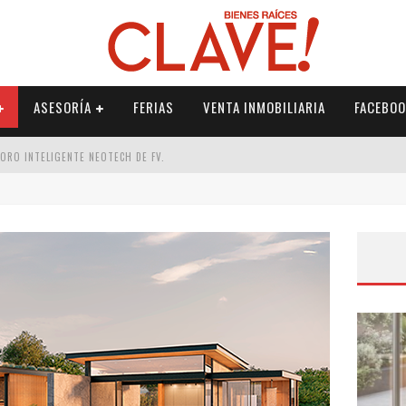
ASESORÍA
FERIAS
VENTA INMOBILIARIA
FACEBOO
DORO INTELIGENTE NEOTECH DE FV.
RME
 PALETERÍA
DE FV PARA ELEVAR TU ESPACIO