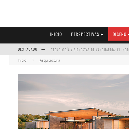
INICIO
PERSPECTIVAS
DISEÑO
DESTACADO
TECNOLOGÍA Y BIENESTAR DE VANGUARDIA: EL INO
Inicio
Arquitectura
SECTOR INMOBILIARIO – RECUPERACIÓN A PASO FI
ALEXANDRA BEDOYA – LA CONSTANCIA DETRÁS DE LA
EL DESPERTAR DE LA CALIDEZ: ACABADOS DORADOS 