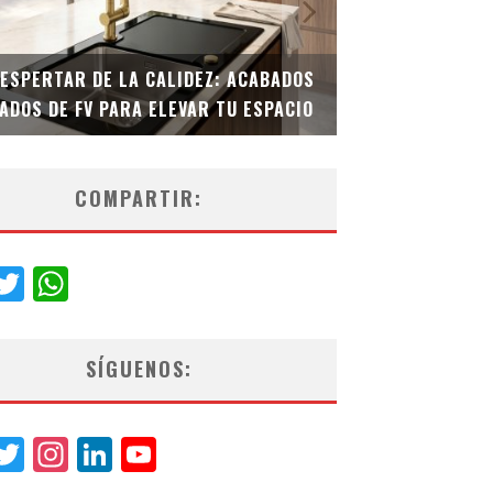
DESPERTAR DE LA CALIDEZ: ACABADOS
TECNOLOGÍA Y B
ADOS DE FV PARA ELEVAR TU ESPACIO
EL INODORO INT
COMPARTIR:
acebook
Twitter
WhatsApp
SÍGUENOS:
acebook
Twitter
Instagram
LinkedIn
YouTube
Channel