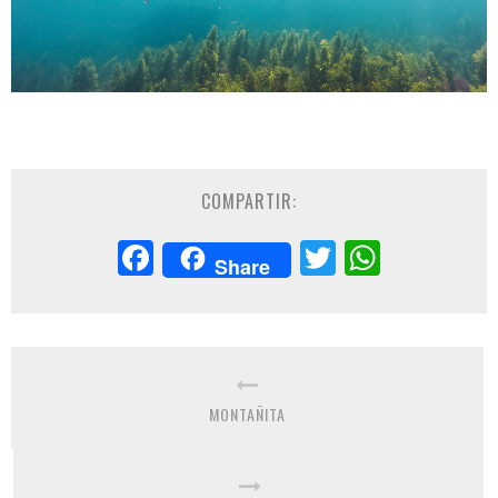
COMPARTIR:
Facebook
Twitter
Whats
Share
MONTAÑITA