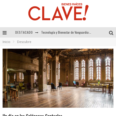
Tecnología y Bienestar de Vanguardia: El Inodoro Inteligente Neotech de FV.
DESTACADO
Sector Inmobiliario – recuperación a paso firme
Inicio
Descubre
Alexandra Bedoya – La Constancia detrás de La Paletería
El Despertar de la Calidez: Acabados Dorados de FV para Elevar tu Espacio