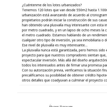
¿Cuéntenme de los lotes urbanizados?
Tenemos 120 lotes que van desde 550m2 hasta 1.100m2
urbanización está avanzando de acuerdo al cronogram
propietarios podrán iniciar la construcción de sus ca
han obtenido una plusvalía muy interesante con esta i
por metro cuadrado, y en un lapso de ocho meses la 
el metro cuadrado. Estamos hablando de un rendimient
cualquier otro tipo de inversión, ya sea inmobiliaria o d
Ese nivel de plusvalía es muy interesante…
La plusvalía nunca está garantizada, pero hemos sido 
proyecto para que nuestros compradores sientan que,
espectacular inversión. Más allá del diseño arquitectón
todos los interesados antes de firmar una promesa par
Con su autorización previa, verificamos la situación f
precalificamos su posibilidad de obtener crédito hipote
otros detalles que coadyuvan a culminar el proyecto co
Álvaro Dassum