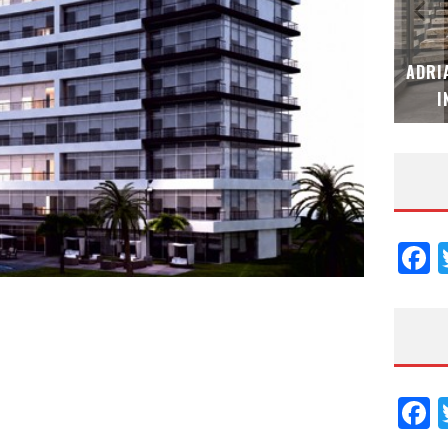
MUBB DESIGN STUDIO – ESPECIAL
ADRI
INTERIORISMO & DECORACIÓN 2026
I
F
F