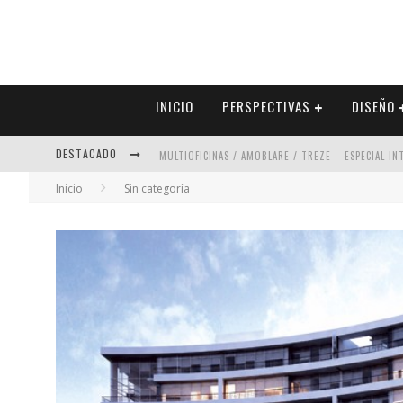
INICIO
PERSPECTIVAS
DISEÑO
DESTACADO
MULTIOFICINAS / AMOBLARE / TREZE – ESPECIAL I
Inicio
Sin categoría
ABAD VERGARA ARQUITECTOS – ESPECIAL INTERIOR
COLINEAL – ESPECIAL INTERIORISMO & DECORACIÓN
ADRIANA HOYOS DESIGN STUDIO – ESPECIAL INTER