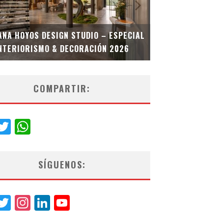
MULTIOFICINA
ANA HOYOS DESIGN STUDIO – ESPECIAL
ESPECIAL INT
NTERIORISMO & DECORACIÓN 2026
COMPARTIR:
acebook
Twitter
WhatsApp
SÍGUENOS:
acebook
Twitter
Instagram
LinkedIn
YouTube
Channel