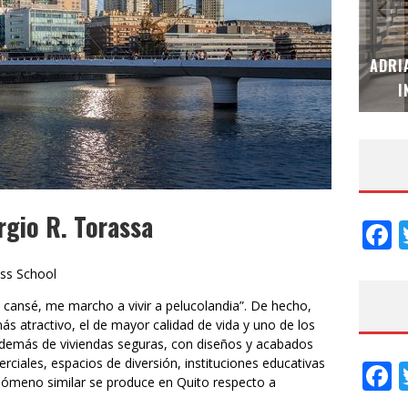
MUBB DESIGN STUDIO – ESPECIAL
ADRI
INTERIORISMO & DECORACIÓN 2026
I
rgio R. Torassa
F
ess School
 cansé, me marcho a vivir a pelucolandia”. De hecho,
 atractivo, el de mayor calidad de vida y uno de los
 Además de viviendas seguras, con diseños y acabados
ciales, espacios de diversión, instituciones educativas
F
enómeno similar se produce en Quito respecto a