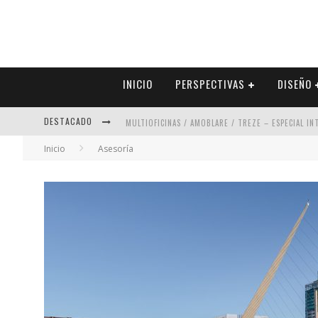
INICIO
PERSPECTIVAS
DISEÑO
DESTACADO
MULTIOFICINAS / AMOBLARE / TREZE – ESPECIAL I
Inicio
Asesoría
ABAD VERGARA ARQUITECTOS – ESPECIAL INTERIOR
COLINEAL – ESPECIAL INTERIORISMO & DECORACIÓN
ADRIANA HOYOS DESIGN STUDIO – ESPECIAL INTER