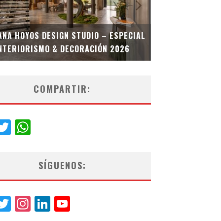
MULTIOFICINA
ANA HOYOS DESIGN STUDIO – ESPECIAL
ESPECIAL INT
NTERIORISMO & DECORACIÓN 2026
COMPARTIR:
acebook
Twitter
WhatsApp
SÍGUENOS:
acebook
Twitter
Instagram
LinkedIn
YouTube
Channel