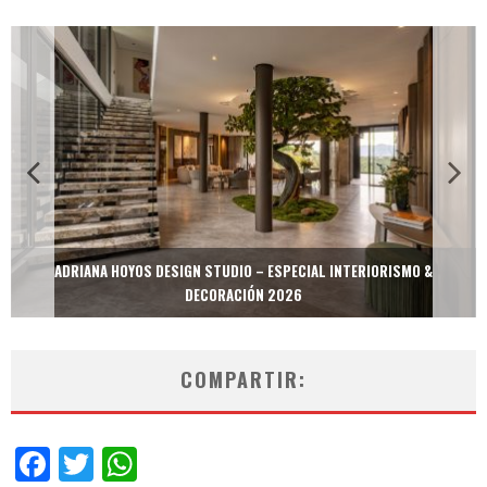
N STUDIO – ESPECIAL INTERIORISMO &
MULTIOFICINAS / AMOBLARE
DECORACIÓN 2026
DEC
COMPARTIR:
Facebook
Twitter
WhatsApp