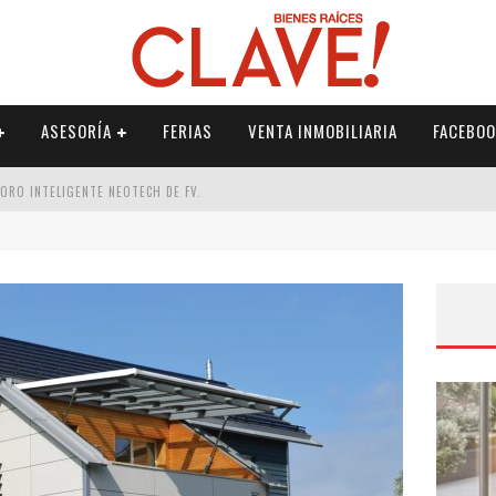
ASESORÍA
FERIAS
VENTA INMOBILIARIA
FACEBOO
DORO INTELIGENTE NEOTECH DE FV.
RME
 PALETERÍA
DE FV PARA ELEVAR TU ESPACIO