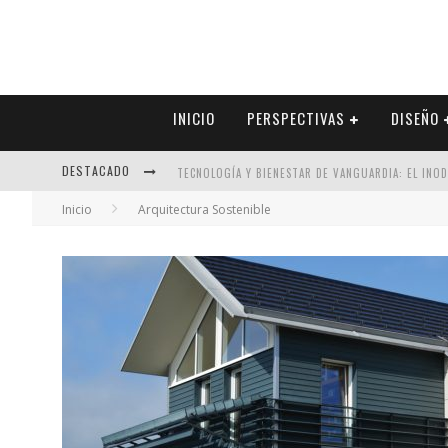
INICIO
PERSPECTIVAS
DISEÑO
DESTACADO
TECNOLOGÍA Y BIENESTAR DE VANGUARDIA: EL INO
Inicio
Arquitectura Sostenible
SECTOR INMOBILIARIO – RECUPERACIÓN A PASO FI
ALEXANDRA BEDOYA – LA CONSTANCIA DETRÁS DE LA
EL DESPERTAR DE LA CALIDEZ: ACABADOS DORADOS 