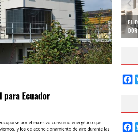
SAINT-GOBAIN IMPTEK – XI CONVENCIÓN
EL 
INTERNACIONAL
DOR
F
d para Ecuador
reocuparse por el excesivo consumo energético que
F
nviernos, y los de acondicionamiento de aire durante las