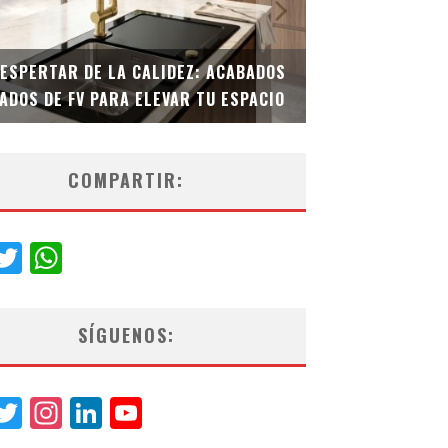
DESPERTAR DE LA CALIDEZ: ACABADOS
TECNOLOGÍA Y B
ADOS DE FV PARA ELEVAR TU ESPACIO
EL INODORO INT
COMPARTIR:
acebook
Twitter
WhatsApp
SÍGUENOS:
acebook
Twitter
Instagram
LinkedIn
YouTube
Channel