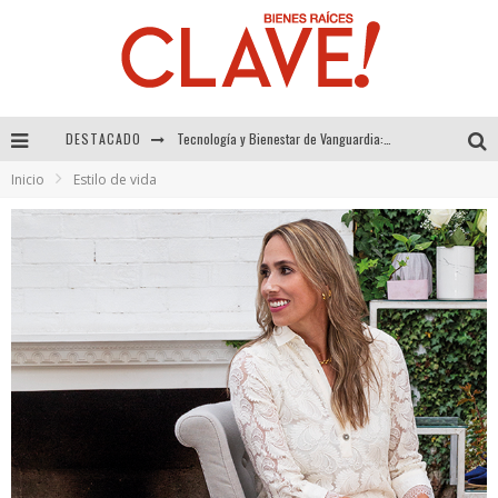
DESTACADO
Sector Inmobiliario – recuperación a paso firme
Inicio
Estilo de vida
Alexandra Bedoya – La Constancia detrás de La Paletería
El Despertar de la Calidez: Acabados Dorados de FV para Elevar tu Espacio
Tecnología y Bienestar de Vanguardia: El Inodoro Inteligente Neotech de FV.