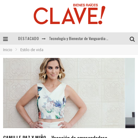
DESTACADO
Sector Inmobiliario – recuperación a paso firme
Inicio
Estilo de vida
Alexandra Bedoya – La Constancia detrás de La Paletería
El Despertar de la Calidez: Acabados Dorados de FV para Elevar tu Espacio
Tecnología y Bienestar de Vanguardia: El Inodoro Inteligente Neotech de FV.