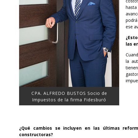
costo
hasta
avanc
podrá
ese a
¿Esto
las e
Cuand
la au
tiene
gasto
impues
CPA. ALFREDO BUSTOS Socio de
Impuestos de la firma Fidesburó
¿Qué cambios se incluyen en las últimas refor
constructoras?