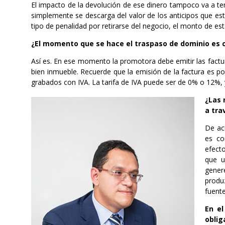
El impacto de la devolución de ese dinero tampoco va a te
simplemente se descarga del valor de los anticipos que est
tipo de penalidad por retirarse del negocio, el monto de est
¿El momento que se hace el traspaso de dominio es c
Así es. En ese momento la promotora debe emitir las factur
bien inmueble. Recuerde que la emisión de la factura es po
grabados con IVA. La tarifa de IVA puede ser de 0% o 12%, 
¿Las 
a tra
De ac
es co
efect
que u
gener
produz
fuente
En e
oblig