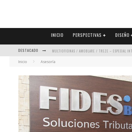
INICIO
PERSPECTIVAS
DISEÑO
DESTACADO
MULTIOFICINAS / AMOBLARE / TREZE – ESPECIAL I
Inicio
Asesoría
ABAD VERGARA ARQUITECTOS – ESPECIAL INTERIOR
COLINEAL – ESPECIAL INTERIORISMO & DECORACIÓN
ADRIANA HOYOS DESIGN STUDIO – ESPECIAL INTER