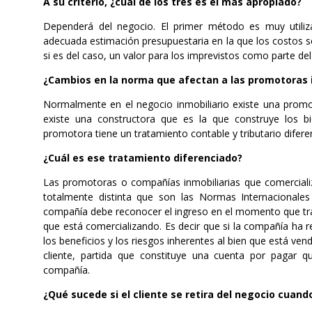
A su criterio, ¿cuál de los tres es el más apropiado?
Dependerá del negocio. El primer método es muy utiliz
adecuada estimación presupuestaria en la que los costos s
si es del caso, un valor para los imprevistos como parte de
¿Cambios en la norma que afectan a las promotoras i
Normalmente en el negocio inmobiliario existe una promo
existe una constructora que es la que construye los b
promotora tiene un tratamiento contable y tributario difer
¿Cuál es ese tratamiento diferenciado?
Las promotoras o compañías inmobiliarias que comerciali
totalmente distinta que son las Normas Internacionales
compañía debe reconocer el ingreso en el momento que trans
que está comercializando. Es decir que si la compañía ha re
los beneficios y los riesgos inherentes al bien que está ve
cliente, partida que constituye una cuenta por pagar qu
compañía.
¿Qué sucede si el cliente se retira del negocio cuand