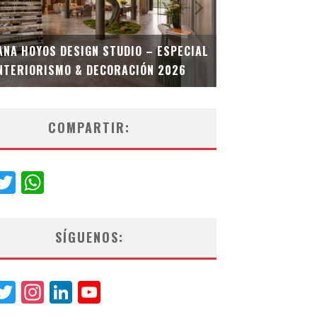
MULTIOFICINA
ANA HOYOS DESIGN STUDIO – ESPECIAL
ESPECIAL INT
NTERIORISMO & DECORACIÓN 2026
COMPARTIR:
acebook
Twitter
WhatsApp
SÍGUENOS:
acebook
Twitter
Instagram
LinkedIn
YouTube
Channel