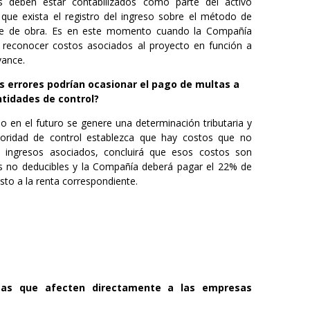
s deben estar contabilizados como parte del activo
 que exista el registro del ingreso sobre el método de
e de obra. Es en este momento cuando la Compañía
 reconocer costos asociados al proyecto en función a
vance.
s errores podrían ocasionar el pago de multas a
ntidades de control?
o en el futuro se genere una determinación tributaria y
toridad de control establezca que hay costos que no
n ingresos asociados, concluirá que esos costos son
s no deducibles y la Compañía deberá pagar el 22% de
to a la renta correspondiente.
mas que afecten directamente a las empresas