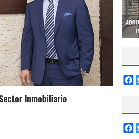
MUBB DESIGN STUDIO – ESPECIAL
ADRI
INTERIORISMO & DECORACIÓN 2026
I
F
Sector Inmobiliario
F