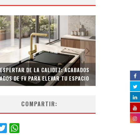
DESPERTAR DE LA CALIDEZ: ACABADOS
TECNOLOGÍA Y B
ADOS DE FV PARA ELEVAR TU ESPACIO
EL INODORO INT
COMPARTIR:
acebook
Twitter
WhatsApp