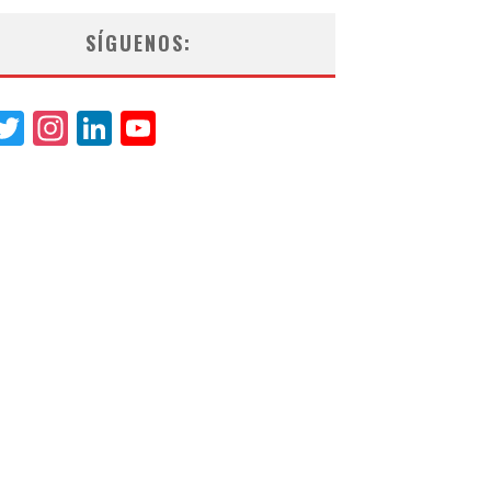
SÍGUENOS:
acebook
Twitter
Instagram
LinkedIn
YouTube
Channel