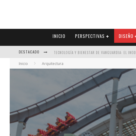
INICIO
PERSPECTIVAS
DISEÑO
DESTACADO
TECNOLOGÍA Y BIENESTAR DE VANGUARDIA: EL INO
Inicio
Arquitectura
SECTOR INMOBILIARIO – RECUPERACIÓN A PASO FI
ALEXANDRA BEDOYA – LA CONSTANCIA DETRÁS DE LA
EL DESPERTAR DE LA CALIDEZ: ACABADOS DORADOS 