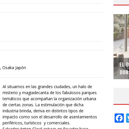
SAINT-GOBAIN IMPTEK – XI CONVENCIÓN
EL 
s, Osaka Japón
INTERNACIONAL
DOR
Al situarnos en las grandes ciudades, un halo de
misterio y magiadecanta de los fabulosos parques
temáticos que acompañan la organización urbana
de ciertas zonas. La estimulación que dicha
industria brinda, deriva en distintos tipos de
F
impacto como son el desarrollo de asentamientos
periféricos, turísticos y comerciales.
Salvador Anton Clavé estuvo en Ecuador hace