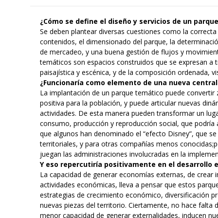
¿Cómo se define el diseño y servicios de un parqu
Se deben plantear diversas cuestiones como la correcta 
contenidos, el dimensionado del parque, la determinaci
de mercadeo, y una buena gestión de flujos y movimiento
temáticos son espacios construidos que se expresan a tr
paisajística y escénica, y de la composición ordenada, vi
¿Funcionaría como elemento de una nueva central
La implantación de un parque temático puede convertir
positiva para la población, y puede articular nuevas din
actividades. De esta manera pueden transformar un luga
consumo, producción y reproducción social, que podría ad
que algunos han denominado el “efecto Disney”, que se 
territoriales, y para otras compañías menos conocidas;p
juegan las administraciones involucradas en la implement
Y eso repercutiría positivamente en el desarroll
La capacidad de generar economías externas, de crear ima
actividades económicas, lleva a pensar que estos parqu
estrategias de crecimiento económico, diversificación pro
nuevas piezas del territorio. Ciertamente, no hace falta 
menor capacidad de generar externalidades, inducen nue