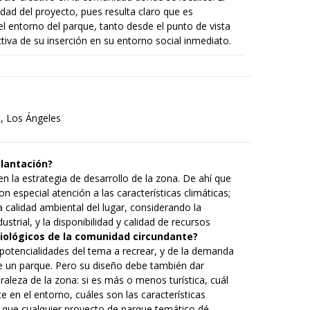
idad del proyecto, pues resulta claro que es
l entorno del parque, tanto desde el punto de vista
tiva de su inserción en su entorno social inmediato.
s, Los Ángeles
plantación?
en la estrategia de desarrollo de la zona. De ahí que
 especial atención a las características climáticas;
a calidad ambiental del lugar, considerando la
strial, y la disponibilidad y calidad de recursos
iológicos de la comunidad circundante?
s potencialidades del tema a recrear, y de la demanda
 de un parque. Pero su diseño debe también dar
raleza de la zona: si es más o menos turística, cuál
 en el entorno, cuáles son las características
te que cualquier proyecto de parque temático dé