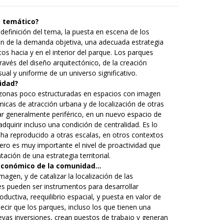
e temático?
definición del tema, la puesta en escena de los
ón de la demanda objetiva, una adecuada estrategia
s hacia y en el interior del parque. Los parques
avés del diseño arquitectónico, de la creación
sual y uniforme de un universo significativo.
idad?
 zonas poco estructuradas en espacios con imagen
ámicas de atracción urbana y de localización de otras
r generalmente periférico, en un nuevo espacio de
quirir incluso una condición de centralidad. Es lo
ha reproducido a otras escalas, en otros contextos
ero es muy importante el nivel de proactividad que
ación de una estrategia territorial.
o económico de la comunidad…
gen, y de catalizar la localización de las
es pueden ser instrumentos para desarrollar
ductiva, reequilibrio espacial, y puesta en valor de
decir que los parques, incluso los que tienen una
vas inversiones, crean puestos de trabajo y generan