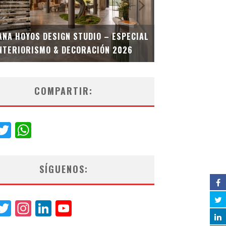
MULTIOFICINA
ANA HOYOS DESIGN STUDIO – ESPECIAL
ESPECIAL INT
NTERIORISMO & DECORACIÓN 2026
COMPARTIR:
acebook
Twitter
WhatsApp
SÍGUENOS:
acebook
Twitter
Instagram
LinkedIn
YouTube
Channel