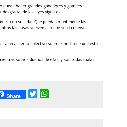
No puede haber grandes ganadores y grandes
 desgracia, de las leyes vigentes.
 aquello no suceda. Que puedan mantenerse las
entras las cosas vuelven a lo que sea la nueva
gar a un acuerdo colectivo sobre el hecho de que este
mientras somos dueños de ellas, y son todas malas
acebook
Twitter
WhatsApp
Share