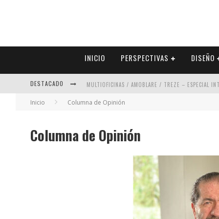
INICIO
PERSPECTIVAS
DISEÑO
DESTACADO
MULTIOFICINAS / AMOBLARE / TREZE – ESPECIAL I
Inicio
Columna de Opinión
ABAD VERGARA ARQUITECTOS – ESPECIAL INTERIOR
COLINEAL – ESPECIAL INTERIORISMO & DECORACIÓN
Columna de Opinión
ADRIANA HOYOS DESIGN STUDIO – ESPECIAL INTER