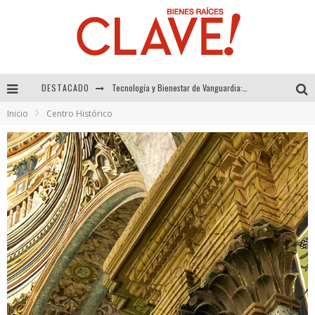
DESTACADO
Sector Inmobiliario – recuperación a paso firme
Inicio
Centro Histórico
Alexandra Bedoya – La Constancia detrás de La Paletería
El Despertar de la Calidez: Acabados Dorados de FV para Elevar tu Espacio
Tecnología y Bienestar de Vanguardia: El Inodoro Inteligente Neotech de FV.