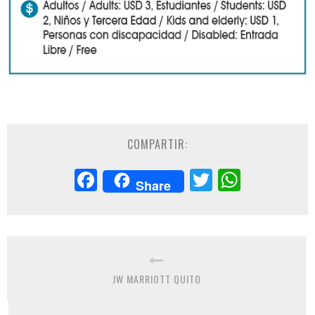
COMPARTIR:
Facebook
Twitter
Whats
Share
JW MARRIOTT QUITO