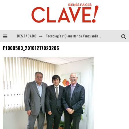
DESTACADO
Tecnología y Bienestar de Vanguardia: El Inodoro Inteligente Neotech de FV.
P1000583_20101217023206
Sector Inmobiliario – recuperación a paso firme
Alexandra Bedoya – La Constancia detrás de La Paletería
El Despertar de la Calidez: Acabados Dorados de FV para Elevar tu Espacio