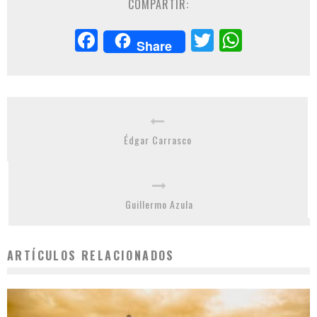
COMPARTIR:
Facebook
Twitter
Whats
Share
Édgar Carrasco
Guillermo Azula
ARTÍCULOS RELACIONADOS