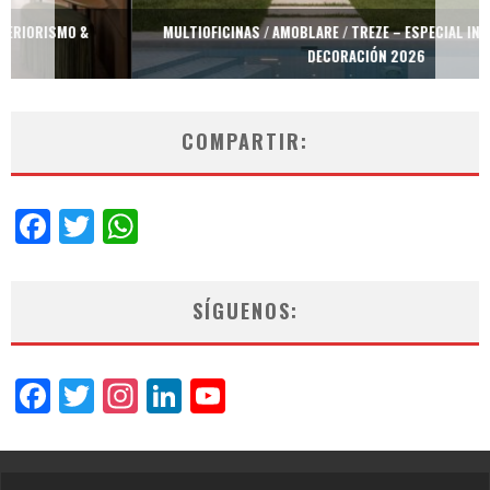
MULTIOFICINAS / AMOBLARE / TREZE – ESPECIAL INTERIORISMO &
DECORACIÓN 2026
COMPARTIR:
Facebook
Twitter
WhatsApp
SÍGUENOS:
Facebook
Twitter
Instagram
LinkedIn
YouTube
Channel