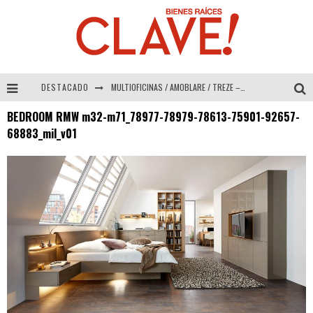
DESTACADO
MULTIOFICINAS / AMOBLARE / TREZE – Especial Interiorismo & Decoración 2026
BEDROOM RMW m32-m71_78977-78979-78613-75901-92657-
Abad Vergara Arquitectos – Especial Interiorismo & Decoración 2026
68883_mil_v01
COLINEAL – Especial Interiorismo & Decoración 2026
ADRIANA HOYOS DESIGN STUDIO – Especial Interiorismo & Decoración 2026