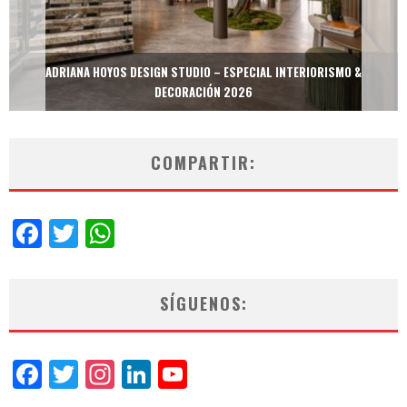
IANA HOYOS DESIGN STUDIO – ESPECIAL INTERIORISMO &
MULTIOFI
DECORACIÓN 2026
COMPARTIR:
Facebook
Twitter
WhatsApp
SÍGUENOS:
Facebook
Twitter
Instagram
LinkedIn
YouTube
Channel