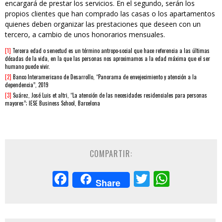
encargará de prestar los servicios. En el segundo, serán los
propios clientes que han comprado las casas o los apartamentos
quienes deben organizar las prestaciones que deseen con un
tercero, a cambio de unos honorarios mensuales.
[1]
Tercera edad o senectud​ es un término antropo-social que hace referencia a las últimas
décadas de la vida, en la que las personas nos aproximamos a la edad máxima que el ser
humano puede vivir.
[2]
Banco Interamericano de Desarrollo, “Panorama de envejecimiento y atención a la
dependencia”, 2019
[3]
Suárez, José Luis et altri, “La atención de las necesidades residenciales para personas
mayores”; IESE Business School, Barcelona
COMPARTIR:
Facebook
Twitter
Whats
Share