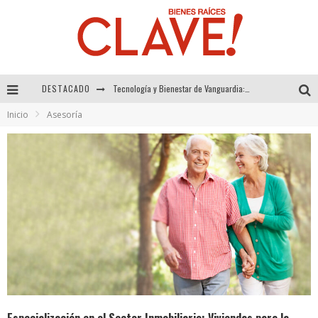
Tecnología y Bienestar de Vanguardia: El Inodoro Inteligente Neotech de FV.
DESTACADO
Sector Inmobiliario – recuperación a paso firme
Inicio
Asesoría
Alexandra Bedoya – La Constancia detrás de La Paletería
El Despertar de la Calidez: Acabados Dorados de FV para Elevar tu Espacio