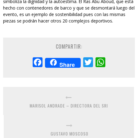
simboliza la dignidad y la autoestima. El Ras Abu Aboud, que está
hecho con contenedores de barco y que se desmontará luego del
evento, es un ejemplo de sostenibilidad pues con las mismas
piezas se podrán hacer otros 20 complejos deportivos.
COMPARTIR:
Facebook
Twitter
Whats
Share
MARISOL ANDRADE – DIRECTORA DEL SRI
GUSTAVO MOSCOSO