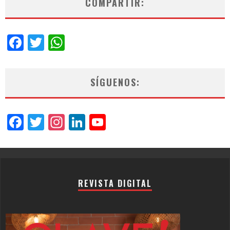
COMPARTIR:
Facebook
Twitter
WhatsApp
SÍGUENOS:
Facebook
Twitter
Instagram
LinkedIn
YouTube
Channel
REVISTA DIGITAL