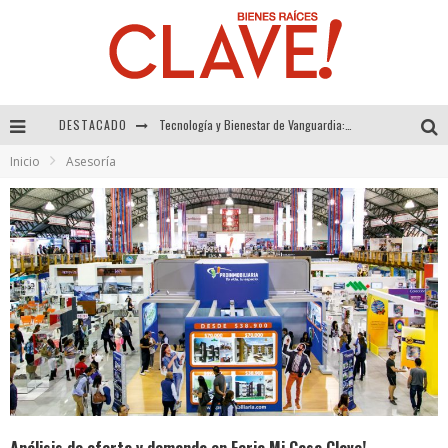
Tecnología y Bienestar de Vanguardia: El Inodoro Inteligente Neotech de FV.
DESTACADO
Sector Inmobiliario – recuperación a paso firme
Inicio
Asesoría
Alexandra Bedoya – La Constancia detrás de La Paletería
El Despertar de la Calidez: Acabados Dorados de FV para Elevar tu Espacio