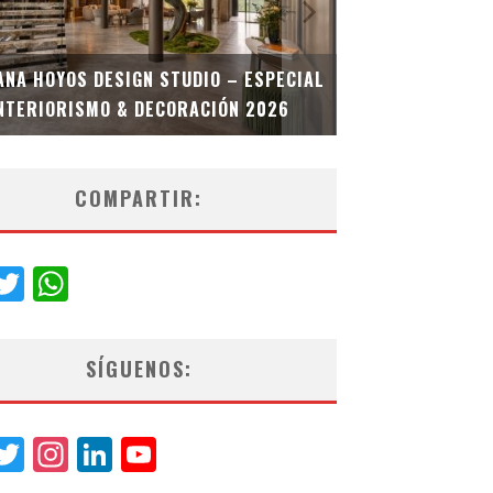
MULTIOFICINA
ANA HOYOS DESIGN STUDIO – ESPECIAL
ESPECIAL INT
NTERIORISMO & DECORACIÓN 2026
COMPARTIR:
acebook
Twitter
WhatsApp
SÍGUENOS:
acebook
Twitter
Instagram
LinkedIn
YouTube
Channel