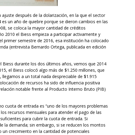
juste después de la dolarización, en la que el sector
4 es un año de quiebre porque se dieron cambios en las
008, se coloca la mayor cantidad de créditos
año 2010 el Biess empieza a participar activamente y
 el primer semestre de 2016, esa institución ha colocado
nda (entrevista Bernardo Ortega, publicada en edición
 el Biess durante los dos últimos años, vemos que 2014
2015, el Biess colocó algo más de $1.250 millones, que
, llegamos a un total nada despreciable de $1.915
olocación de recursos ha sido de influencia positiva
lación notable frente al Producto Interno Bruto (PIB)
mo cuota de entrada es “uno de los mayores problemas
 los recursos mensuales para atender el pago de las
uficientes para cubrir la cuota de entrada. Si
de la demanda; sin embargo, si se reducen los montos
o un crecimiento en la cantidad de potenciales