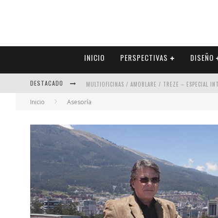
INICIO
PERSPECTIVAS
DISEÑO
DESTACADO
MULTIOFICINAS / AMOBLARE / TREZE – ESPECIAL I
Inicio
Asesoría
ABAD VERGARA ARQUITECTOS – ESPECIAL INTERIOR
COLINEAL – ESPECIAL INTERIORISMO & DECORACIÓN
ADRIANA HOYOS DESIGN STUDIO – ESPECIAL INTER