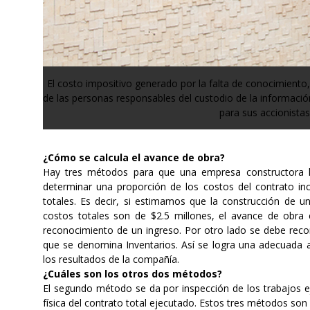
El costo impositivo generado por la falta de conocimiento,
de las personas responsables del custodio de la informació
para sus accionistas
¿Cómo se calcula el avance de obra?
Hay tres métodos para que una empresa constructora ha
determinar una proporción de los costos del contrato incu
totales. Es decir, si estimamos que la construcción de un
costos totales son de $2.5 millones, el avance de obra 
reconocimiento de un ingreso. Por otro lado se debe rec
que se denomina Inventarios. Así se logra una adecuada a
los resultados de la compañía.
¿Cuáles son los otros dos métodos?
El segundo método se da por inspección de los trabajos e
física del contrato total ejecutado. Estos tres métodos so