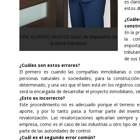
es clar
estos dí
¿Cuále
constru
En la p
CPA. ALFREDO BUSTOS Socio de Impuestos de
la con
la firma Fidesburó
importa
tributa
de sus 
¿Cuáles son estos errores?
El primero es cuando las compañías inmobiliarias o con
personas naturales o sociedades, para la construcción
determinado, y una vez que el bien está en los registros c
será la encargada de desarrollar el proyecto inmobiliario, se
¿Esto es incorrecto?
Este procedimiento no es adecuado porque el terreno e
aporte, y por lo tanto pasa a formar parte del invent
revalorización. Las revalorizaciones aplicarían siempre 
empresa, como es el caso de las industrias u otro tipo de 
parte de las autoridades de control.
¿Cuál es el segundo error común?