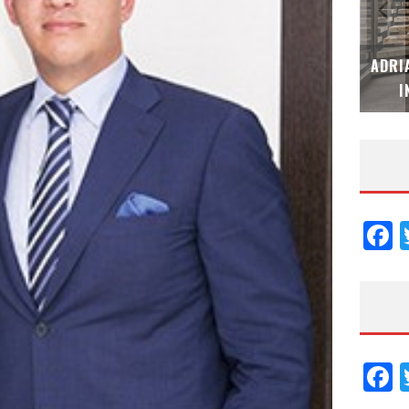
MUBB DESIGN STUDIO – ESPECIAL
ADRI
INTERIORISMO & DECORACIÓN 2026
I
F
F