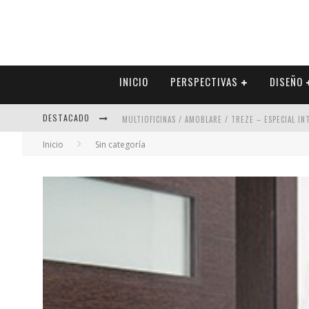
INICIO
PERSPECTIVAS
DISEÑO
DESTACADO
MULTIOFICINAS / AMOBLARE / TREZE – ESPECIAL I
Inicio
Sin categoría
ABAD VERGARA ARQUITECTOS – ESPECIAL INTERIOR
COLINEAL – ESPECIAL INTERIORISMO & DECORACIÓN
ADRIANA HOYOS DESIGN STUDIO – ESPECIAL INTER