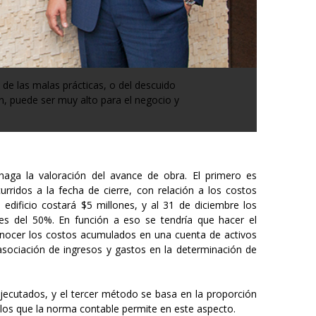
 de las malas prácticas, o del descuido
n, puede ser muy alto para el negocio y
ga la valoración del avance de obra. El primero es
rridos a la fecha de cierre, con relación a los costos
 edificio costará $5 millones, y al 31 de diciembre los
es del 50%. En función a eso se tendría que hacer el
onocer los costos acumulados en una cuenta de activos
sociación de ingresos y gastos en la determinación de
jecutados, y el tercer método se basa en la proporción
n los que la norma contable permite en este aspecto.