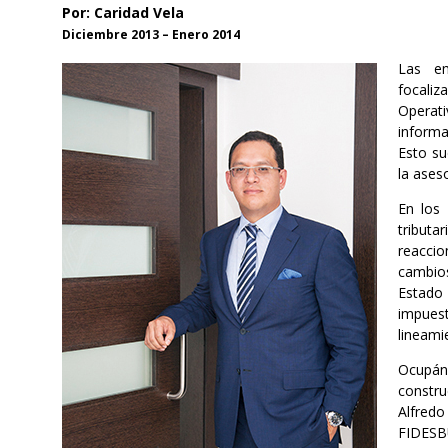
Por: Caridad Vela
Diciembre 2013 – Enero 2014
Las em
focaliz
Operat
informa
Esto su
la ases
En los
tribut
reaccio
cambios
Estado
impues
lineami
Ocupánd
constru
Alfredo
FIDESBU