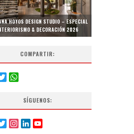
MULTIOFICINA
ANA HOYOS DESIGN STUDIO – ESPECIAL
ESPECIAL INT
NTERIORISMO & DECORACIÓN 2026
COMPARTIR:
acebook
Twitter
WhatsApp
SÍGUENOS:
acebook
Twitter
Instagram
LinkedIn
YouTube
Channel