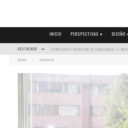
INICIO
PERSPECTIVAS
DISEÑO
DESTACADO
TECNOLOGÍA Y BIENESTAR DE VANGUARDIA: EL INO
Inicio
Asesoría
SECTOR INMOBILIARIO – RECUPERACIÓN A PASO FI
ALEXANDRA BEDOYA – LA CONSTANCIA DETRÁS DE LA
EL DESPERTAR DE LA CALIDEZ: ACABADOS DORADOS 