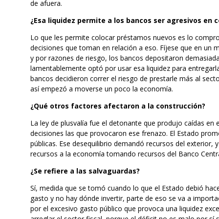
de afuera.
¿Esa liquidez permite a los bancos ser agresivos en 
Lo que les permite colocar préstamos nuevos es lo comprom
decisiones que toman en relación a eso. Fíjese que en un 
y por razones de riesgo, los bancos depositaron demasiada 
lamentablemente optó por usar esa liquidez para entregarl
bancos decidieron correr el riesgo de prestarle más al sect
así empezó a moverse un poco la economía.
¿Qué otros factores afectaron a la construcción?
La ley de plusvalía fue el detonante que produjo caídas en e
decisiones las que provocaron ese frenazo. El Estado promo
públicas. Ese desequilibrio demandó recursos del exterior,
recursos a la economía tomando recursos del Banco Centra
¿Se refiere a las salvaguardas?
Sí, medida que se tomó cuando lo que el Estado debió hac
gasto y no hay dónde invertir, parte de eso se va a importa
por el excesivo gasto público que provoca una liquidez exc
arreglar el sector fiscal, porque el déficit no es malo por s