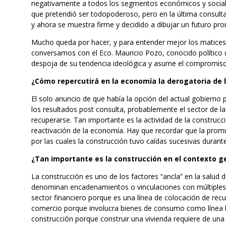
negativamente a todos los segmentos económicos y sociale
que pretendió ser todopoderoso, pero en la última consulta 
y ahora se muestra firme y decidido a dibujar un futuro pr
Mucho queda por hacer, y para entender mejor los matices
conversamos con el Eco. Mauricio Pozo, conocido político 
despoja de su tendencia ideológica y asume el compromiso 
¿Cómo repercutirá en la economía la derogatoria de la
El solo anuncio de que había la opción del actual gobierno p
los resultados post consulta, probablemente el sector de l
recuperarse. Tan importante es la actividad de la construcc
reactivación de la economía. Hay que recordar que la promu
por las cuales la construcción tuvo caídas sucesivas duran
¿Tan importante es la construcción en el contexto g
La construcción es uno de los factores “ancla” en la salud 
denominan encadenamientos o vinculaciones con múltiples s
sector financiero porque es una línea de colocación de recu
comercio porque involucra bienes de consumo como línea bla
construcción porque construir una vivienda requiere de una 