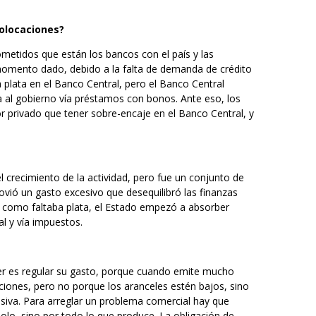
colocaciones?
etidos que están los bancos con el país y las
momento dado, debido a la falta de demanda de crédito
plata en el Banco Central, pero el Banco Central
a al gobierno vía préstamos con bonos. Ante eso, los
or privado que tener sobre-encaje en el Banco Central, y
l crecimiento de la actividad, pero fue un conjunto de
vió un gasto excesivo que desequilibró las finanzas
 y como faltaba plata, el Estado empezó a absorber
l y vía impuestos.
er es regular su gasto, porque cuando emite mucho
ciones, pero no porque los aranceles estén bajos, sino
esiva. Para arreglar un problema comercial hay que
í solo, sino por todo lo que produce. La obligación de