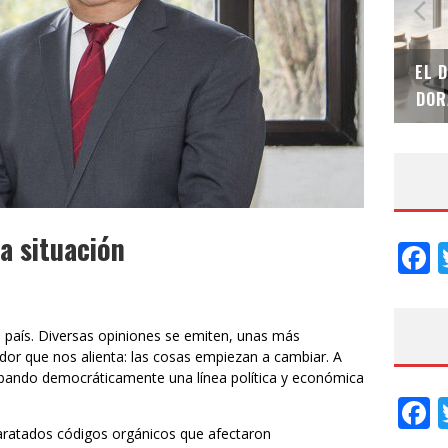
SAINT-GOBAIN IMPTEK – XI CONVENCIÓN
EL 
INTERNACIONAL
DOR
a situación
F
l país. Diversas opiniones se emiten, unas más
r que nos alienta: las cosas empiezan a cambiar. A
bando democráticamente una línea política y económica
F
paratados códigos orgánicos que afectaron