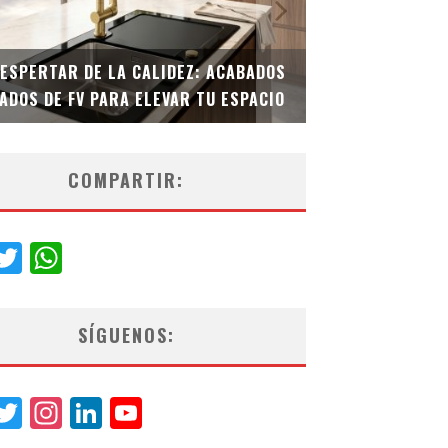
DESPERTAR DE LA CALIDEZ: ACABADOS
TECNOLOGÍA Y B
ADOS DE FV PARA ELEVAR TU ESPACIO
EL INODORO INT
COMPARTIR:
acebook
Twitter
WhatsApp
SÍGUENOS:
acebook
Twitter
Instagram
LinkedIn
YouTube
Channel