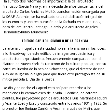
Ha sufrido dos reformas de importancia: la del arquitecto
Francisco García Nava y, en la década de años cincuenta, la del
arquitecto Carlos Arniches Moltó, transformación encargada por
la SGAE. Además, se ha realizado una rehabilitación integral de
los interiores y una restauración de la fachada en el año 1992,
obra del arquitecto Santiago Fajardo y la arquitecta Ángeles
Hernández-Rubio Muñoyerro.
EDIFICIO CAPITOL: SÍMBOLO DE LA GRAN VÍA
La arteria principal de esta ciudad no sería la misma sin las luces,
a lo Broadway, de este edificio de imagen aerodinámica y
arquitectura expresionista, frecuentemente comparado con el
Flatiron de Nueva York. Es tan icono de la cultura popular, con su
cartel multicolor de la bebida Schweppes, que el director de cine
Alex de la Iglesia lo eligió para que fuera otro protagonista de su
mítica película El Día de la Bestia.
De día y de noche el Capitol está ahí para recordar a los
madrileños lo carnavalesco de la vida. El edificio, de catorce
plantas, fue proyectado por los arquitectos Luis Martínez-Feduchi
y Vicente Eced y Eced y construido entre los años 1931 y 1933. Su
promotor fue Enrique Carrión y Vecín, marqués de Melín, que