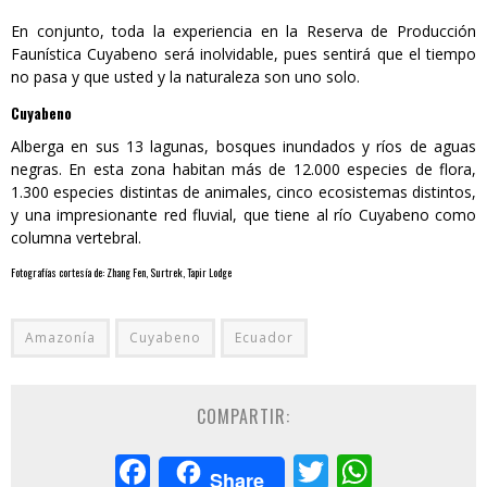
En conjunto, toda la experiencia en la Reserva de Producción
Faunística Cuyabeno será inolvidable, pues sentirá que el tiempo
no pasa y que usted y la naturaleza son uno solo.
Cuyabeno
Alberga en sus 13 lagunas, bosques inundados y ríos de aguas
negras. En esta zona habitan más de 12.000 especies de flora,
1.300 especies distintas de animales, cinco ecosistemas distintos,
y una impresionante red fluvial, que tiene al río Cuyabeno como
columna vertebral.
Fotografías cortesía de: Zhang Fen, Surtrek, Tapir Lodge
Amazonía
Cuyabeno
Ecuador
COMPARTIR:
Facebook
Twitter
Whats
Share