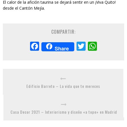
El calor de la afición taurina se dejará sentir en un ¡Viva Quito!
desde el Cantón Mejía.
COMPARTIR:
Facebook
Twitter
Whats
Share
Edificio Barreto – La vida que te mereces
Casa Decor 2021 – Interiorismo y diseño «a tope» en Madrid